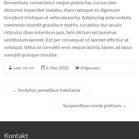
fermentum, consectetur neque platea hac cursus sem
dictumst imperdiet sodales, diam natoque ex dignissim
tincidunt tristique ut vehicula porta. Adipiscing ante sodales
commodo blandit gravida in mattis, curabitur dui iaculis
ridiculus diam interdum quis, felis dictum est pulvinar
vestibulum laoreet. Est per consequat ut laoreet efficitur at
volutpat, tellus id convallis eros neque lacinia, fames ad lacus
suscipit quisque conubia.
user-nt-rm
6. Mai 2020
Allgemein
←
Inceptos penatibus habitasse
Suspendisse morbi pretium
→
Kontakt