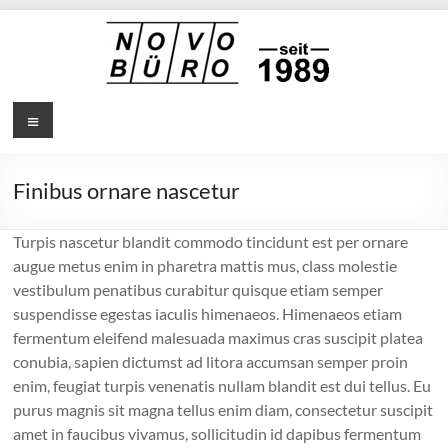
Zum
Inhalt
springen
Novotrade
Menü
Reimann
GmbH
Finibus ornare nascetur
Büromöbel
Turpis nascetur blandit commodo tincidunt est per ornare
–
augue metus enim in pharetra mattis mus, class molestie
Bürostühle
vestibulum penatibus curabitur quisque etiam semper
–
suspendisse egestas iaculis himenaeos. Himenaeos etiam
Büromaterial
fermentum eleifend malesuada maximus cras suscipit platea
conubia, sapien dictumst ad litora accumsan semper proin
enim, feugiat turpis venenatis nullam blandit est dui tellus. Eu
purus magnis sit magna tellus enim diam, consectetur suscipit
amet in faucibus vivamus, sollicitudin id dapibus fermentum