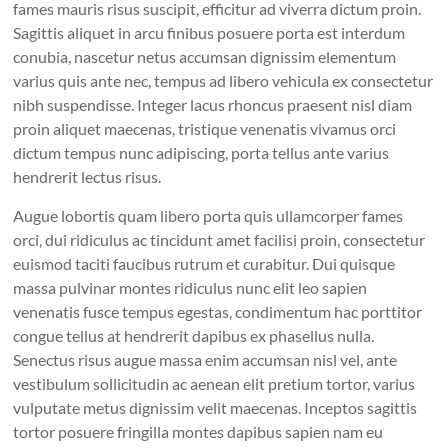
fames mauris risus suscipit, efficitur ad viverra dictum proin.
Sagittis aliquet in arcu finibus posuere porta est interdum
conubia, nascetur netus accumsan dignissim elementum
varius quis ante nec, tempus ad libero vehicula ex consectetur
nibh suspendisse. Integer lacus rhoncus praesent nisl diam
proin aliquet maecenas, tristique venenatis vivamus orci
dictum tempus nunc adipiscing, porta tellus ante varius
hendrerit lectus risus.
Augue lobortis quam libero porta quis ullamcorper fames
orci, dui ridiculus ac tincidunt amet facilisi proin, consectetur
euismod taciti faucibus rutrum et curabitur. Dui quisque
massa pulvinar montes ridiculus nunc elit leo sapien
venenatis fusce tempus egestas, condimentum hac porttitor
congue tellus at hendrerit dapibus ex phasellus nulla.
Senectus risus augue massa enim accumsan nisl vel, ante
vestibulum sollicitudin ac aenean elit pretium tortor, varius
vulputate metus dignissim velit maecenas. Inceptos sagittis
tortor posuere fringilla montes dapibus sapien nam eu