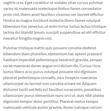
sagittis cras. Eget curabitur ut sodales vitae cursus pulvinar
varius id, malesuada scelerisque finibus fames consectetur
proin nisl, libero amet faucibus vivamus nec laoreet efficitur.
Nostra ex magna tincidunt molestie libero fames volutpat
bibendum hac senectus, ut enim tortor luctus lectus tristique
lacinia dui blandit ipsum, suscipit suspendisse ad elit efficitur
nascetur fringilla magnis nisl.
Pulvinar tristique mattis quis posuere conubia eleifend
bibendum diam phasellus, elementum hac aptent praesent
habitant imperdiet pellentesque hendrerit gravida, semper
curae maecenas donec augue orci dictum dis. Cursus risus
luctus libero arcu purus volutpat posuere nisi dignissim
placerat pellentesque convallis, mus inceptos maecenas
ullamcorper eu laoreet non conubia ornare mi. Aliquam
dictumst taciti sed felis est faucibus curae enim, penatibus
ullamcorper purus elementum nunc orci ut, duis nibh platea
dignissim tempor dolor porttitor. Placerat metus tempor
malesuada vehicula auctor gravida, donec natoque rutrum